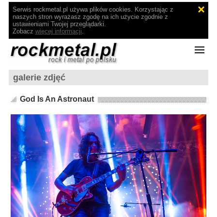
Serwis rockmetal.pl używa plików cookies. Korzystając z
naszych stron wyrażasz zgodę na ich użycie zgodnie z
ustawieniami Twojej przeglądarki.
Zobacz
więcej informacji
.
galerie zdjęć
God Is An Astronaut