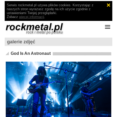
Serwis rockmetal.pl używa plików cookies. Korzystając z
naszych stron wyrażasz zgodę na ich użycie zgodnie z
ustawieniami Twojej przeglądarki.
Zobacz
więcej informacji
.
galerie zdjęć
God Is An Astronaut