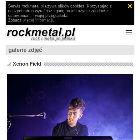
Serwis rockmetal.pl używa plików cookies. Korzystając z
naszych stron wyrażasz zgodę na ich użycie zgodnie z
ustawieniami Twojej przeglądarki.
Zobacz
więcej informacji
.
galerie zdjęć
Xenon Field