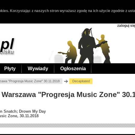
kies. Korzystając z naszych stron wyrażasz zgodę na ich użycie zgodnie z usta
zaloguj si
Płyty
Wywiady
Ogłoszenia
zawa "Progresja Music Zone" 30.11.2018
Decapitated
d, Warszawa "Progresja Music Zone" 30.
gin Snatch; Drown My Day
sic Zone, 30.11.2018