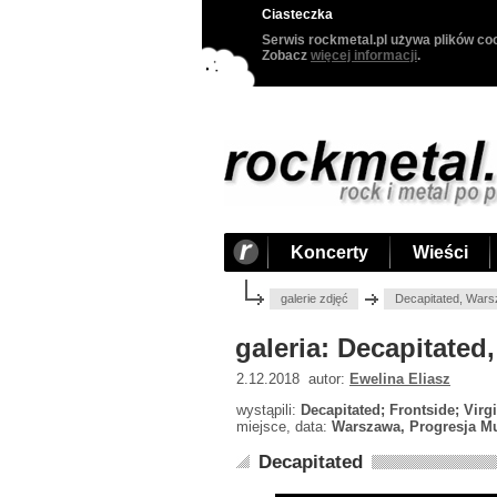
Ciasteczka
Serwis rockmetal.pl używa plików coo
Zobacz
więcej informacji
.
Koncerty
Wieści
galerie zdjęć
Decapitated, Wars
galeria: Decapitate
2.12.2018 autor:
Ewelina Eliasz
wystąpili:
Decapitated; Frontside; Vir
miejsce, data:
Warszawa, Progresja Mu
Decapitated