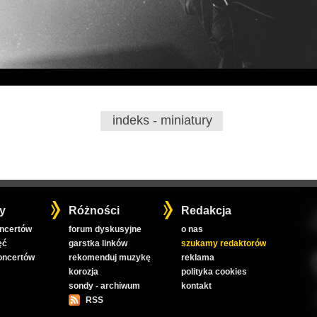
indeks - miniatury
y
Różności
Redakcja
oncertów
forum dyskusyjne
o nas
ęć
garstka linków
szukamy redaktorów
koncertów
rekomenduj muzykę
reklama
korozja
polityka cookies
sondy - archiwum
kontakt
RSS