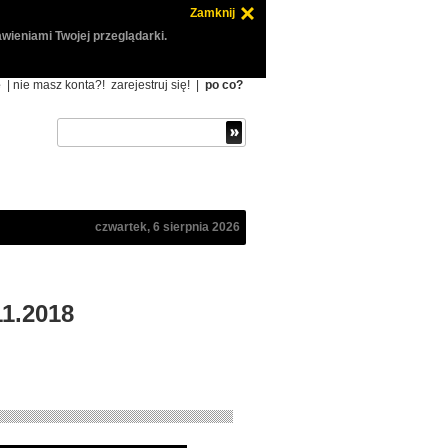
Zamknij
wieniami Twojej przeglądarki.
ę
| nie masz konta?!
zarejestruj się!
|
po co?
czwartek, 6 sierpnia 2026
11.2018