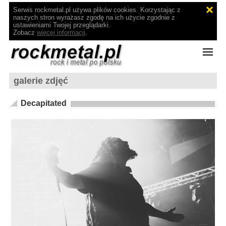
Serwis rockmetal.pl używa plików cookies. Korzystając z
naszych stron wyrażasz zgodę na ich użycie zgodnie z
ustawieniami Twojej przeglądarki.
Zobacz
więcej informacji
.
galerie zdjęć
Decapitated