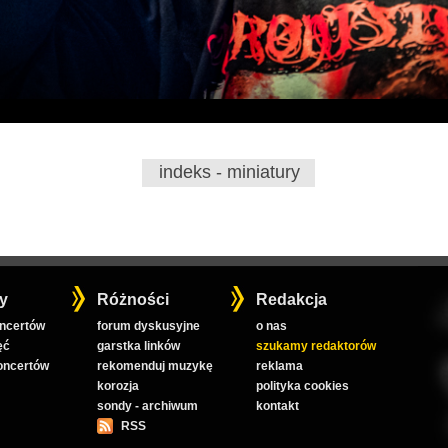
indeks - miniatury
y
Różności
Redakcja
oncertów
forum dyskusyjne
o nas
ęć
garstka linków
szukamy redaktorów
koncertów
rekomenduj muzykę
reklama
korozja
polityka cookies
sondy - archiwum
kontakt
RSS