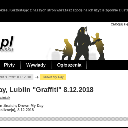
kies. Korzystając z naszych stron wyrażasz zgodę na ich użycie zgodnie z usta
zaloguj si
Płyty
Wywiady
Ogłoszenia
in "Graffiti" 8.12.2018
Drown My Day
y, Lublin "Graffiti" 8.12.2018
ciniak
gin Snatch; Drown My Day
kalizacja), 8.12.2018