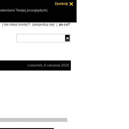
Zamknij
wieniami Twojej przeglądarki.
ę
| nie masz konta?!
zarejestruj się!
|
po co?
czwartek, 6 sierpnia 2026