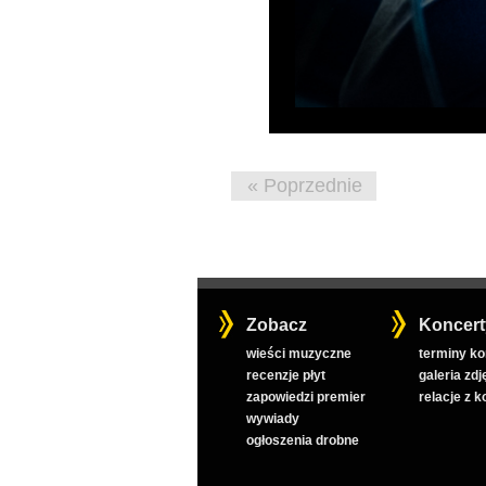
« Poprzednie
Zobacz
Koncert
wieści muzyczne
terminy k
recenzje płyt
galeria zdj
zapowiedzi premier
relacje z 
wywiady
ogłoszenia drobne