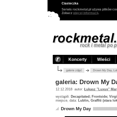
Ciasteczka
Serwis rockmetal.pl używa plików coo
Zobacz
więcej informacji
.
Koncerty
Wieści
galerie zdjęć
Drown My Day, Lubl
galeria: Drown My Da
12.12.2018 autor:
Łukasz "Luxus" Mar
wystąpili:
Decapitated; Frontside; Vir
miejsce, data:
Lublin, Graffiti (stara lo
Drown My Day