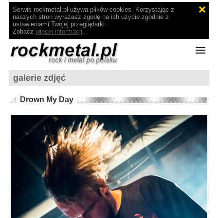
Serwis rockmetal.pl używa plików cookies. Korzystając z
naszych stron wyrażasz zgodę na ich użycie zgodnie z
ustawieniami Twojej przeglądarki.
Zobacz
więcej informacji
.
galerie zdjęć
Drown My Day