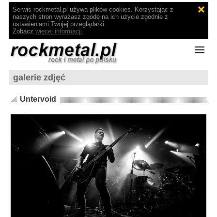
Serwis rockmetal.pl używa plików cookies. Korzystając z
naszych stron wyrażasz zgodę na ich użycie zgodnie z
ustawieniami Twojej przeglądarki.
Zobacz
więcej informacji
.
galerie zdjęć
Untervoid