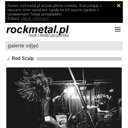
Serwis rockmetal.pl używa plików cookies. Korzystając z
naszych stron wyrażasz zgodę na ich użycie zgodnie z
ustawieniami Twojej przeglądarki.
Zobacz
więcej informacji
.
galerie zdjęć
Red Scalp