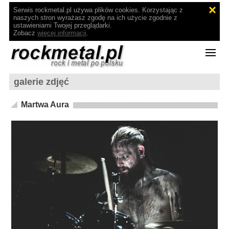
Serwis rockmetal.pl używa plików cookies. Korzystając z
naszych stron wyrażasz zgodę na ich użycie zgodnie z
ustawieniami Twojej przeglądarki.
Zobacz
więcej informacji
.
galerie zdjęć
Martwa Aura