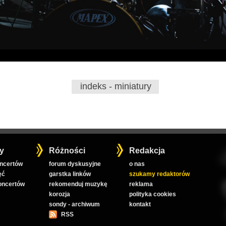
indeks - miniatury
y
Różności
Redakcja
oncertów
forum dyskusyjne
o nas
ęć
garstka linków
szukamy redaktorów
koncertów
rekomenduj muzykę
reklama
korozja
polityka cookies
sondy - archiwum
kontakt
RSS