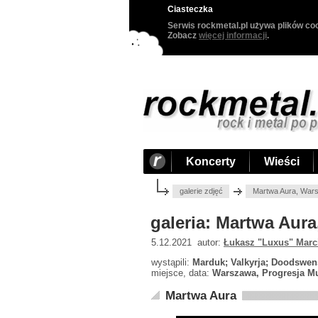
Ciasteczka
Serwis rockmetal.pl używa plików coo
Zobacz
więcej informacji
.
Koncerty
Wieści
galerie zdjęć
Martwa Aura, Wars
galeria: Martwa Aur
5.12.2021 autor:
Łukasz "Luxus" Marc
wystąpili:
Marduk; Valkyrja; Doodswen
miejsce, data:
Warszawa, Progresja Mu
Martwa Aura