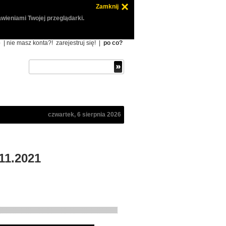
Zamknij
wieniami Twojej przeglądarki.
ę
| nie masz konta?!
zarejestruj się!
|
po co?
czwartek, 6 sierpnia 2026
11.2021