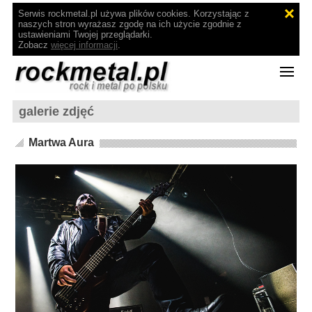
Serwis rockmetal.pl używa plików cookies. Korzystając z
naszych stron wyrażasz zgodę na ich użycie zgodnie z
ustawieniami Twojej przeglądarki.
Zobacz
więcej informacji
.
galerie zdjęć
Martwa Aura