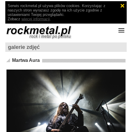
Serwis rockmetal.pl używa plików cookies. Korzystając z
naszych stron wyrażasz zgodę na ich użycie zgodnie z
ustawieniami Twojej przeglądarki.
Zobacz
więcej informacji
.
galerie zdjęć
Martwa Aura