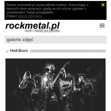
Serwis rockmetal.pl używa plików cookies. Korzystając z
naszych stron wyrażasz zgodę na ich użycie zgodnie z
ustawieniami Twojej przeglądarki.
Zobacz
więcej informacji
.
galerie zdjęć
Hell-Born