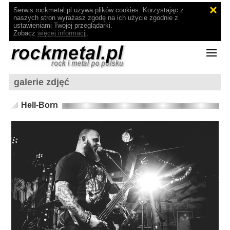
Serwis rockmetal.pl używa plików cookies. Korzystając z
naszych stron wyrażasz zgodę na ich użycie zgodnie z
ustawieniami Twojej przeglądarki.
Zobacz
więcej informacji
.
galerie zdjęć
Hell-Born