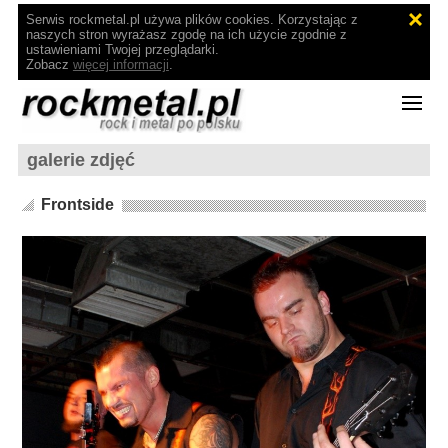
Serwis rockmetal.pl używa plików cookies. Korzystając z
naszych stron wyrażasz zgodę na ich użycie zgodnie z
ustawieniami Twojej przeglądarki.
Zobacz
więcej informacji
.
galerie zdjęć
Frontside