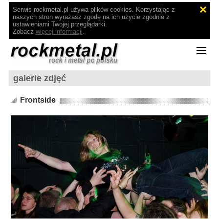
Serwis rockmetal.pl używa plików cookies. Korzystając z
naszych stron wyrażasz zgodę na ich użycie zgodnie z
ustawieniami Twojej przeglądarki.
Zobacz
więcej informacji
.
galerie zdjęć
Frontside