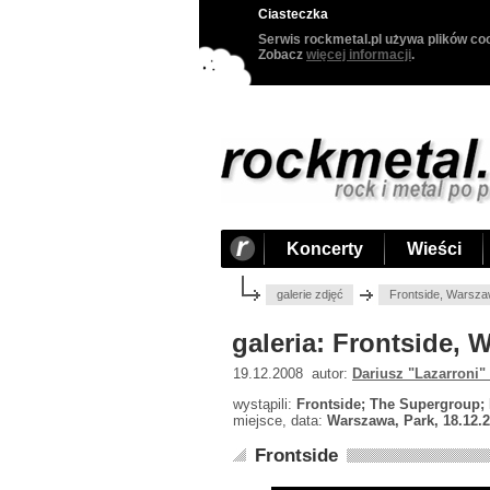
Ciasteczka
Serwis rockmetal.pl używa plików coo
Zobacz
więcej informacji
.
Koncerty
Wieści
galerie zdjęć
Frontside, Warsza
galeria: Frontside, 
19.12.2008 autor:
Dariusz "Lazarroni"
wystąpili:
Frontside; The Supergroup;
miejsce, data:
Warszawa, Park, 18.12.
Frontside