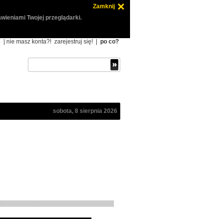
Zamknij
wieniami Twojej przeglądarki.
ę
| nie masz konta?!
zarejestruj się!
|
po co?
sobota, 8 sierpnia 2026