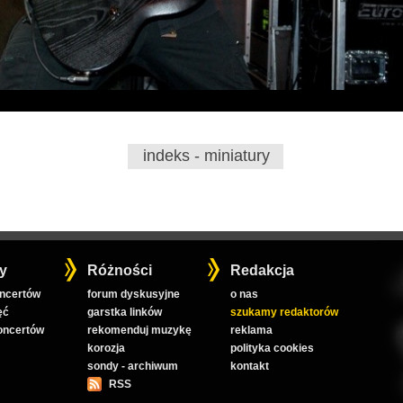
indeks - miniatury
y
Różności
Redakcja
oncertów
forum dyskusyjne
o nas
ęć
garstka linków
szukamy redaktorów
koncertów
rekomenduj muzykę
reklama
korozja
polityka cookies
sondy - archiwum
kontakt
RSS