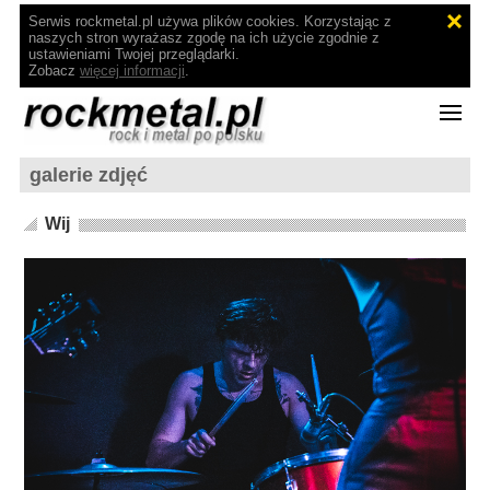
Serwis rockmetal.pl używa plików cookies. Korzystając z
naszych stron wyrażasz zgodę na ich użycie zgodnie z
ustawieniami Twojej przeglądarki.
Zobacz
więcej informacji
.
galerie zdjęć
Wij