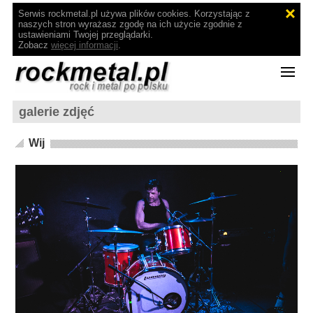
Serwis rockmetal.pl używa plików cookies. Korzystając z
naszych stron wyrażasz zgodę na ich użycie zgodnie z
ustawieniami Twojej przeglądarki.
Zobacz
więcej informacji
.
galerie zdjęć
Wij