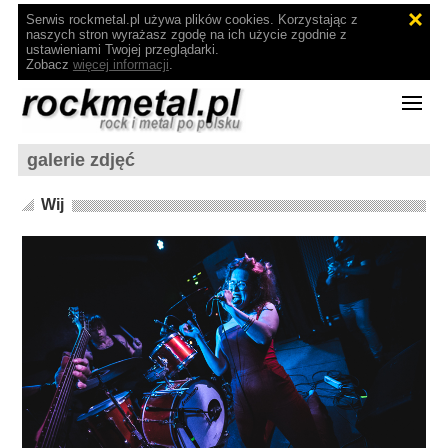
Serwis rockmetal.pl używa plików cookies. Korzystając z
naszych stron wyrażasz zgodę na ich użycie zgodnie z
ustawieniami Twojej przeglądarki.
Zobacz
więcej informacji
.
galerie zdjęć
Wij