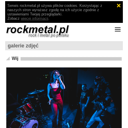
Serwis rockmetal.pl używa plików cookies. Korzystając z
naszych stron wyrażasz zgodę na ich użycie zgodnie z
ustawieniami Twojej przeglądarki.
Zobacz
więcej informacji
.
galerie zdjęć
Wij