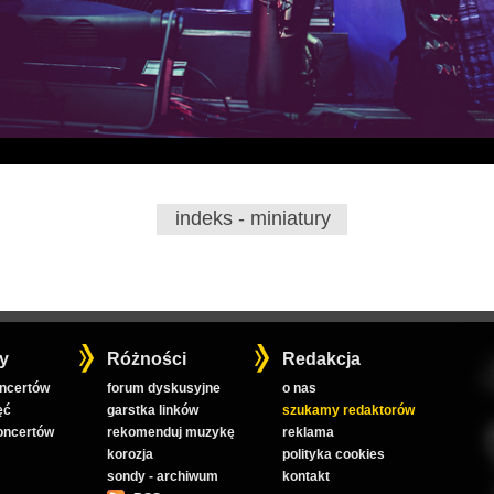
indeks - miniatury
y
Różności
Redakcja
oncertów
forum dyskusyjne
o nas
ęć
garstka linków
szukamy redaktorów
koncertów
rekomenduj muzykę
reklama
korozja
polityka cookies
sondy - archiwum
kontakt