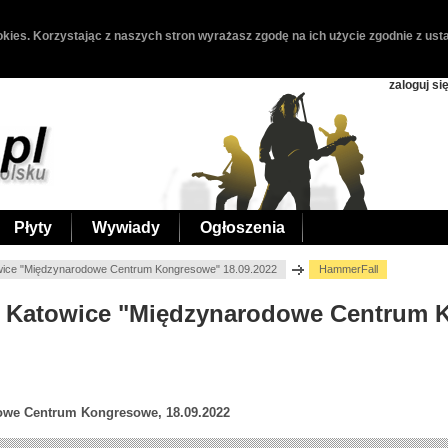
kies. Korzystając z naszych stron wyrażasz zgodę na ich użycie zgodnie z usta
zaloguj si
Płyty
Wywiady
Ogłoszenia
wice "Międzynarodowe Centrum Kongresowe" 18.09.2022
HammerFall
l, Katowice "Międzynarodowe Centrum
owe Centrum Kongresowe, 18.09.2022