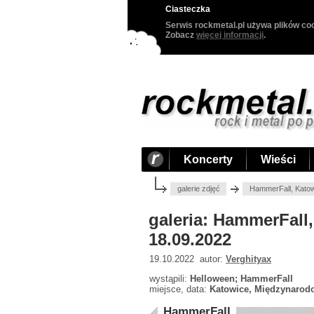
Ciasteczka
Serwis rockmetal.pl używa plików coo
Zobacz
więcej informacji
.
Koncerty
Wieści
galerie zdjęć
HammerFall, Kato
galeria: HammerFal
18.09.2022
19.10.2022 autor:
Verghityax
wystąpili:
Helloween; HammerFall
miejsce, data:
Katowice, Międzynarod
HammerFall