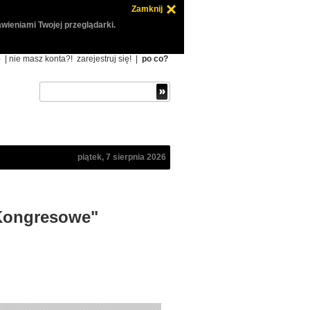
Zamknij
wieniami Twojej przeglądarki.
ę
| nie masz konta?!
zarejestruj się!
|
po co?
piątek, 7 sierpnia 2026
 Kongresowe"