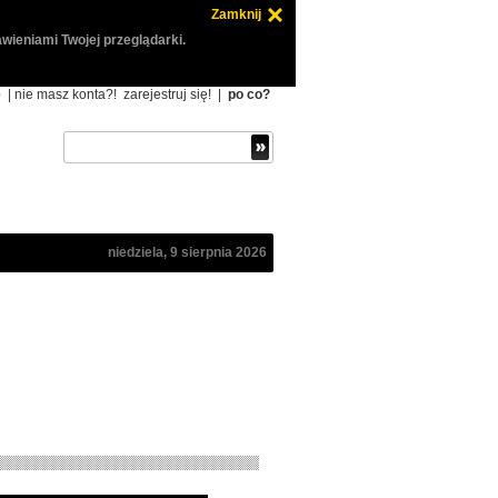
Zamknij
wieniami Twojej przeglądarki.
ę
| nie masz konta?!
zarejestruj się!
|
po co?
niedziela, 9 sierpnia 2026