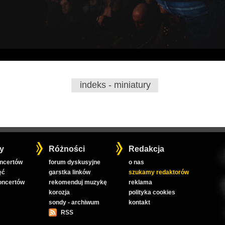
indeks - miniatury
y
Różności
Redakcja
oncertów
forum dyskusyjne
o nas
ęć
garstka linków
szukamy redaktorów
koncertów
rekomenduj muzykę
reklama
korozja
polityka cookies
sondy - archiwum
kontakt
RSS