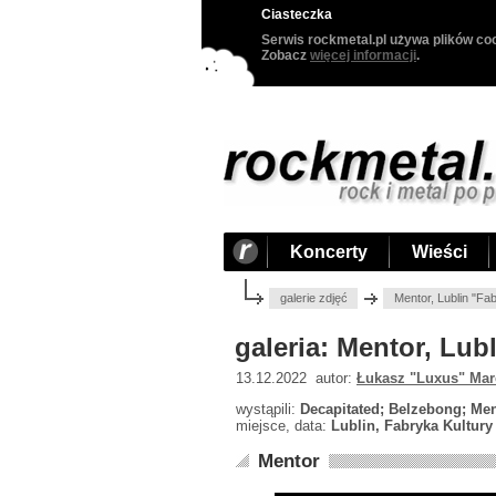
Ciasteczka
Serwis rockmetal.pl używa plików coo
Zobacz
więcej informacji
.
Koncerty
Wieści
galerie zdjęć
Mentor, Lublin "Fa
galeria: Mentor, Lub
13.12.2022 autor:
Łukasz "Luxus" Mar
wystąpili:
Decapitated; Belzebong; Me
miejsce, data:
Lublin, Fabryka Kultury 
Mentor