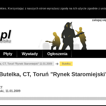
kies. Korzystając z naszych stron wyrażasz zgodę na ich użycie zgodnie z usta
zaloguj si
Płyty
Wywiady
Ogłoszenia
ka, CT, Toruń "Rynek Staromiejski" 11.01.2009
Butelka
, Butelka, CT, Toruń "Rynek Staromiejski
CT
ki, 11.01.2009