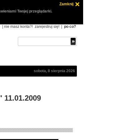
Zamknij
wieniami Twojej przeglądarki.
ę
| nie masz konta?!
zarejestruj się!
|
po co?
sobota, 8 sierpnia 2026
" 11.01.2009