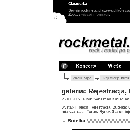
Ciasteczka
Serwis rockmetal.pl używa plików coo
Zobacz
więcej informacji
.
Koncerty
Wieści
galerie zdjęć
Rejestracja, Butel
galeria: Rejestracja
26.01.2009 autor:
Sebastian Kmieciak
wystąpili:
Mech; Rejestracja; Butelka; 
miejsce, data:
Toruń, Rynek Staromiejs
Butelka