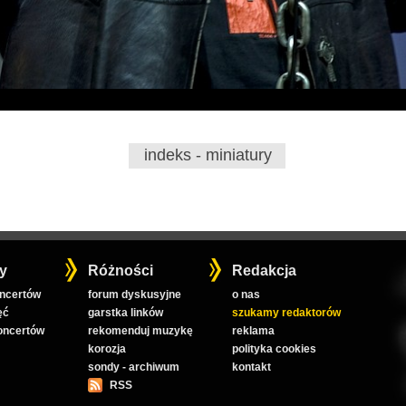
indeks - miniatury
y
Różności
Redakcja
oncertów
forum dyskusyjne
o nas
ęć
garstka linków
szukamy redaktorów
koncertów
rekomenduj muzykę
reklama
korozja
polityka cookies
sondy - archiwum
kontakt
RSS