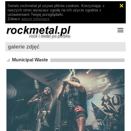
Serwis rockmetal.pl używa plików cookies. Korzystając z
naszych stron wyrażasz zgodę na ich użycie zgodnie z
ustawieniami Twojej przeglądarki.
Zobacz
więcej informacji
.
galerie zdjęć
Municipal Waste