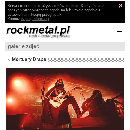
Serwis rockmetal.pl używa plików cookies. Korzystając z
naszych stron wyrażasz zgodę na ich użycie zgodnie z
ustawieniami Twojej przeglądarki.
Zobacz
więcej informacji
.
galerie zdjęć
Mortuary Drape