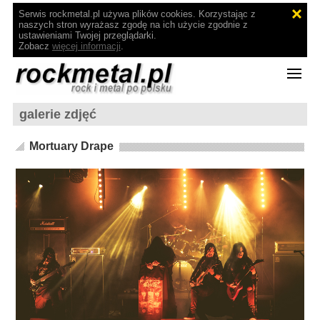
Serwis rockmetal.pl używa plików cookies. Korzystając z
naszych stron wyrażasz zgodę na ich użycie zgodnie z
ustawieniami Twojej przeglądarki.
Zobacz
więcej informacji
.
galerie zdjęć
Mortuary Drape