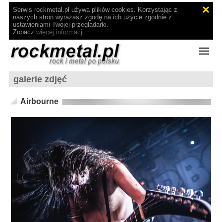
Serwis rockmetal.pl używa plików cookies. Korzystając z
naszych stron wyrażasz zgodę na ich użycie zgodnie z
ustawieniami Twojej przeglądarki.
Zobacz
więcej informacji
.
galerie zdjęć
Airbourne