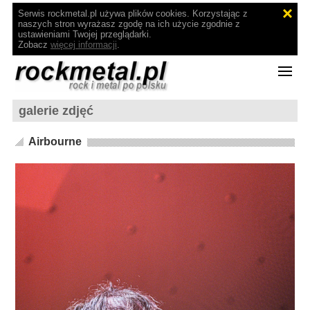
Serwis rockmetal.pl używa plików cookies. Korzystając z
naszych stron wyrażasz zgodę na ich użycie zgodnie z
ustawieniami Twojej przeglądarki.
Zobacz
więcej informacji
.
galerie zdjęć
Airbourne