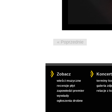
« Poprzednie
Zobacz
Koncert
wieści muzyczne
terminy k
recenzje płyt
galeria zdj
zapowiedzi premier
relacje z 
wywiady
ogłoszenia drobne