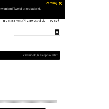
Zamknij
wieniami Twojej przeglądarki.
ę
| nie masz konta?!
zarejestruj się!
|
po co?
czwartek, 6 sierpnia 2026