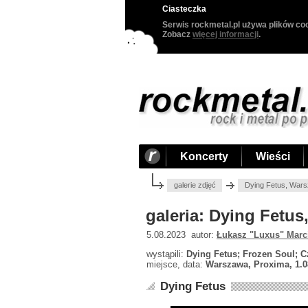
Ciasteczka
Serwis rockmetal.pl używa plików coo
Zobacz
więcej informacji
.
Koncerty
Wieści
galerie zdjęć
Dying Fetus, Wars
galeria: Dying Fetu
5.08.2023 autor:
Łukasz "Luxus" Marc
wystąpili:
Dying Fetus; Frozen Soul; C
miejsce, data:
Warszawa, Proxima, 1.0
Dying Fetus