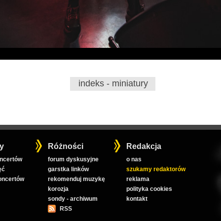
indeks - miniatury
y
Różności
Redakcja
oncertów
forum dyskusyjne
o nas
ęć
garstka linków
szukamy redaktorów
koncertów
rekomenduj muzykę
reklama
korozja
polityka cookies
sondy - archiwum
kontakt
RSS