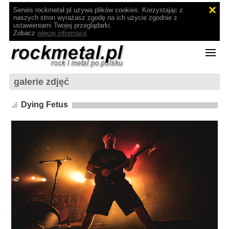
Serwis rockmetal.pl używa plików cookies. Korzystając z
naszych stron wyrażasz zgodę na ich użycie zgodnie z
ustawieniami Twojej przeglądarki.
Zobacz
więcej informacji
.
galerie zdjęć
Dying Fetus