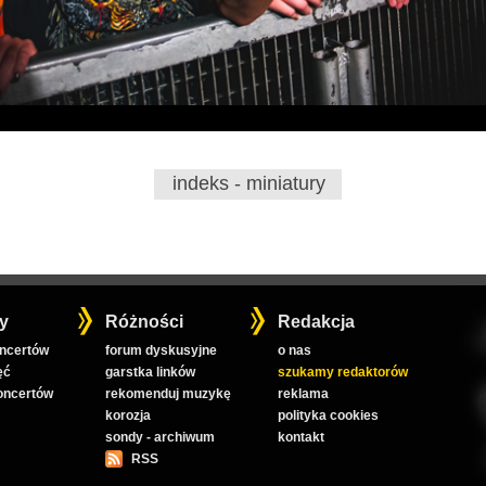
indeks - miniatury
y
Różności
Redakcja
oncertów
forum dyskusyjne
o nas
ęć
garstka linków
szukamy redaktorów
koncertów
rekomenduj muzykę
reklama
korozja
polityka cookies
sondy - archiwum
kontakt
RSS