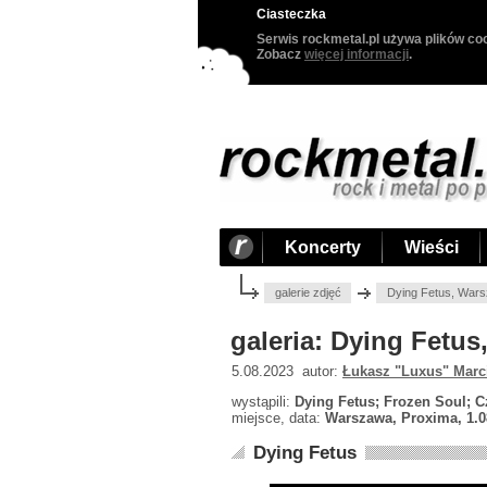
Ciasteczka
Serwis rockmetal.pl używa plików coo
Zobacz
więcej informacji
.
Koncerty
Wieści
galerie zdjęć
Dying Fetus, Wars
galeria: Dying Fetu
5.08.2023 autor:
Łukasz "Luxus" Marc
wystąpili:
Dying Fetus; Frozen Soul; C
miejsce, data:
Warszawa, Proxima, 1.0
Dying Fetus