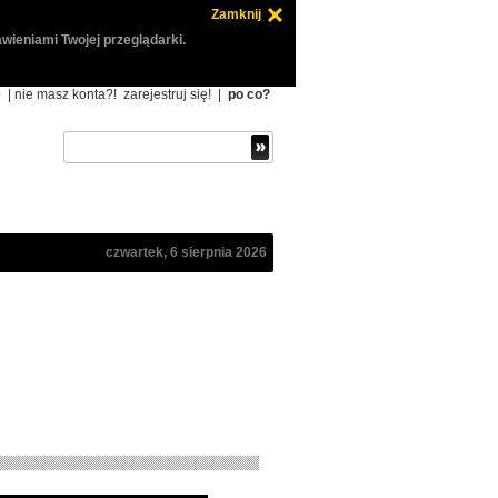
Zamknij
wieniami Twojej przeglądarki.
ę
| nie masz konta?!
zarejestruj się!
|
po co?
czwartek, 6 sierpnia 2026