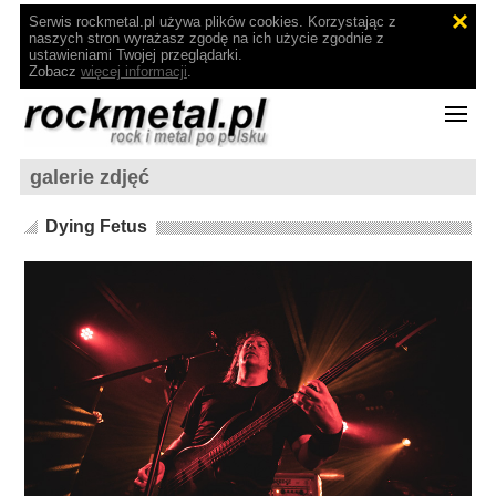
Serwis rockmetal.pl używa plików cookies. Korzystając z
naszych stron wyrażasz zgodę na ich użycie zgodnie z
ustawieniami Twojej przeglądarki.
Zobacz
więcej informacji
.
galerie zdjęć
Dying Fetus