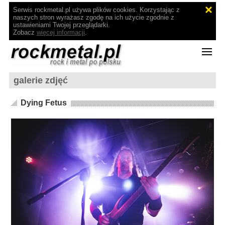
Serwis rockmetal.pl używa plików cookies. Korzystając z
naszych stron wyrażasz zgodę na ich użycie zgodnie z
ustawieniami Twojej przeglądarki.
Zobacz
więcej informacji
.
galerie zdjęć
Dying Fetus