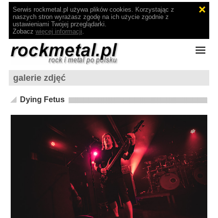
Serwis rockmetal.pl używa plików cookies. Korzystając z
naszych stron wyrażasz zgodę na ich użycie zgodnie z
ustawieniami Twojej przeglądarki.
Zobacz
więcej informacji
.
galerie zdjęć
Dying Fetus