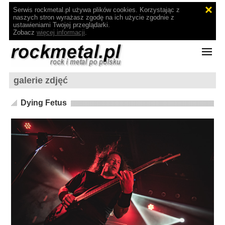
Serwis rockmetal.pl używa plików cookies. Korzystając z
naszych stron wyrażasz zgodę na ich użycie zgodnie z
ustawieniami Twojej przeglądarki.
Zobacz
więcej informacji
.
galerie zdjęć
Dying Fetus