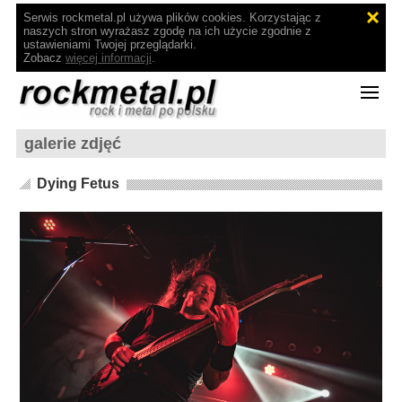
Serwis rockmetal.pl używa plików cookies. Korzystając z
naszych stron wyrażasz zgodę na ich użycie zgodnie z
ustawieniami Twojej przeglądarki.
Zobacz
więcej informacji
.
galerie zdjęć
Dying Fetus