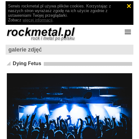
Serwis rockmetal.pl używa plików cookies. Korzystając z
naszych stron wyrażasz zgodę na ich użycie zgodnie z
ustawieniami Twojej przeglądarki.
Zobacz
więcej informacji
.
galerie zdjęć
Dying Fetus