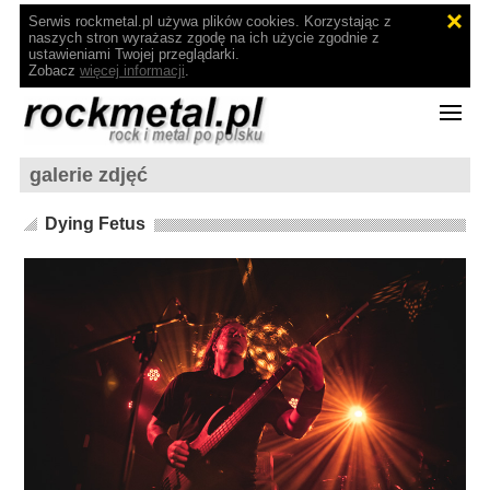
Serwis rockmetal.pl używa plików cookies. Korzystając z
naszych stron wyrażasz zgodę na ich użycie zgodnie z
ustawieniami Twojej przeglądarki.
Zobacz
więcej informacji
.
galerie zdjęć
Dying Fetus