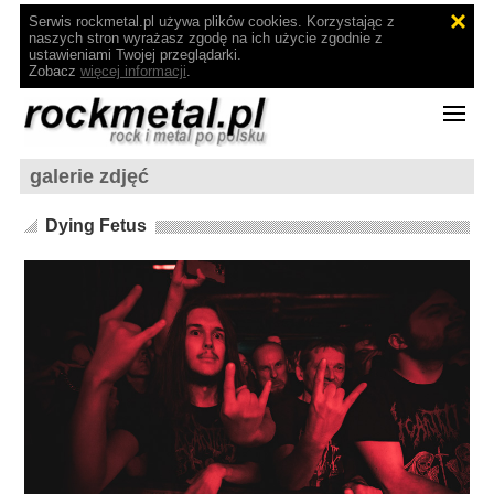
Serwis rockmetal.pl używa plików cookies. Korzystając z
naszych stron wyrażasz zgodę na ich użycie zgodnie z
ustawieniami Twojej przeglądarki.
Zobacz
więcej informacji
.
galerie zdjęć
Dying Fetus