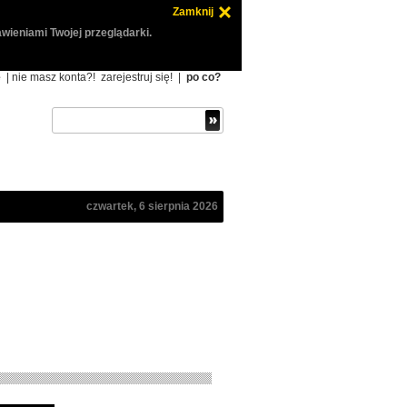
Zamknij
wieniami Twojej przeglądarki.
ę
| nie masz konta?!
zarejestruj się!
|
po co?
czwartek, 6 sierpnia 2026