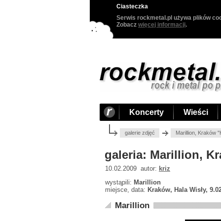
Ciasteczka
Serwis rockmetal.pl używa plików coo
Zobacz
więcej informacji
.
Koncerty
Wieści
galerie zdjęć
Marillion, Kraków 
galeria: Marillion, 
10.02.2009 autor:
kriz
wystąpili:
Marillion
miejsce, data:
Kraków, Hala Wisły, 9.0
Marillion