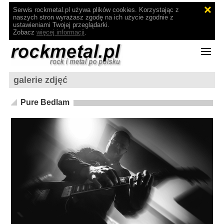
Serwis rockmetal.pl używa plików cookies. Korzystając z
naszych stron wyrażasz zgodę na ich użycie zgodnie z
ustawieniami Twojej przeglądarki.
Zobacz
więcej informacji
.
galerie zdjęć
Pure Bedlam