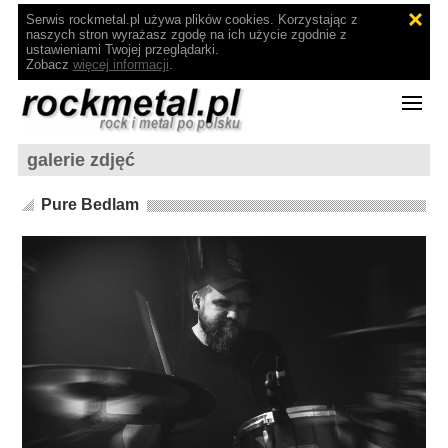
Serwis rockmetal.pl używa plików cookies. Korzystając z
naszych stron wyrażasz zgodę na ich użycie zgodnie z
ustawieniami Twojej przeglądarki.
Zobacz
więcej informacji
.
galerie zdjęć
Pure Bedlam