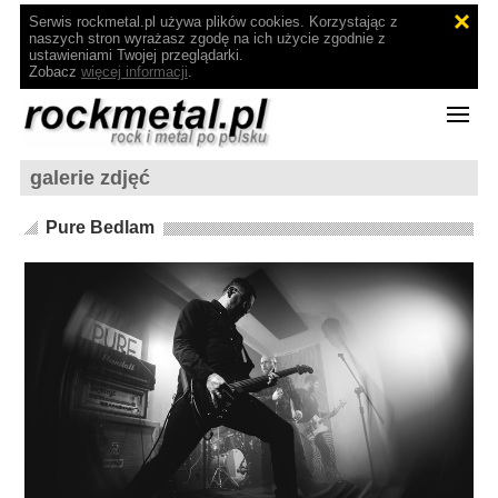
Serwis rockmetal.pl używa plików cookies. Korzystając z
naszych stron wyrażasz zgodę na ich użycie zgodnie z
ustawieniami Twojej przeglądarki.
Zobacz
więcej informacji
.
galerie zdjęć
Pure Bedlam