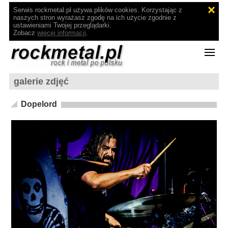
Serwis rockmetal.pl używa plików cookies. Korzystając z
naszych stron wyrażasz zgodę na ich użycie zgodnie z
ustawieniami Twojej przeglądarki.
Zobacz
więcej informacji
.
galerie zdjęć
Dopelord