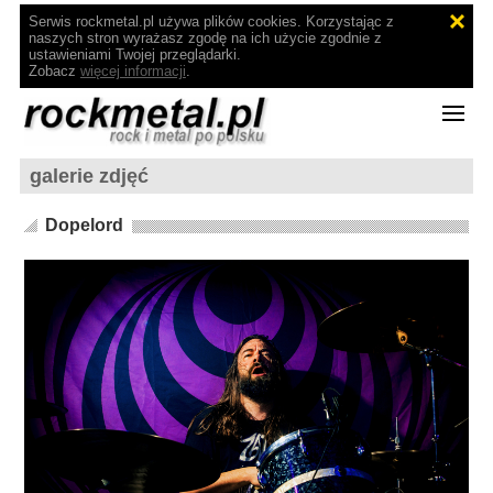
Serwis rockmetal.pl używa plików cookies. Korzystając z
naszych stron wyrażasz zgodę na ich użycie zgodnie z
ustawieniami Twojej przeglądarki.
Zobacz
więcej informacji
.
galerie zdjęć
Dopelord