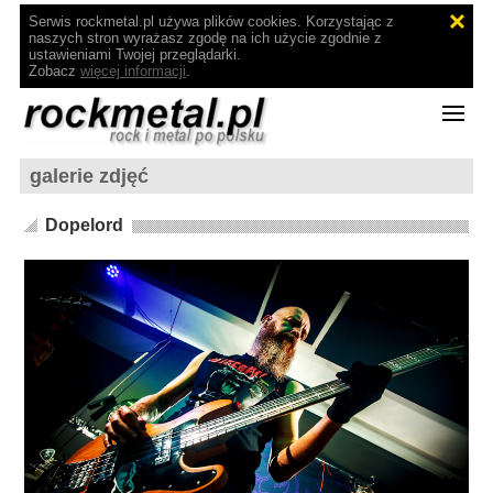
Serwis rockmetal.pl używa plików cookies. Korzystając z
naszych stron wyrażasz zgodę na ich użycie zgodnie z
ustawieniami Twojej przeglądarki.
Zobacz
więcej informacji
.
galerie zdjęć
Dopelord