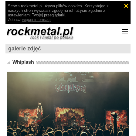
Serwis rockmetal.pl używa plików cookies. Korzystając z
naszych stron wyrażasz zgodę na ich użycie zgodnie z
ustawieniami Twojej przeglądarki.
Zobacz
więcej informacji
.
galerie zdjęć
Whiplash