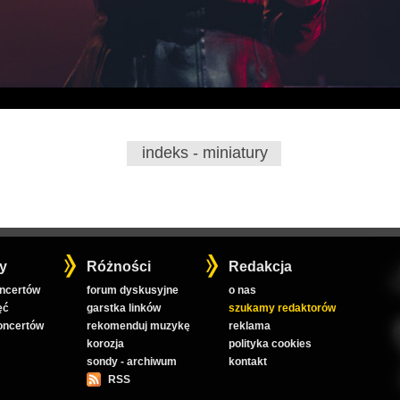
indeks - miniatury
y
Różności
Redakcja
oncertów
forum dyskusyjne
o nas
ęć
garstka linków
szukamy redaktorów
koncertów
rekomenduj muzykę
reklama
korozja
polityka cookies
sondy - archiwum
kontakt
RSS