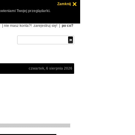
Zamknij
wieniami Twojej przeglądarki.
ę
| nie masz konta?!
zarejestruj się!
|
po co?
czwartek, 6 sierpnia 2026