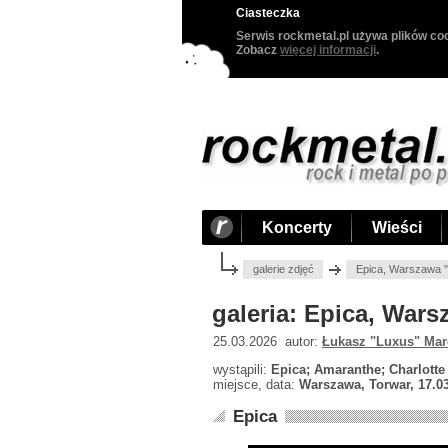
Ciasteczka
Serwis rockmetal.pl używa plików coo
Zobacz
więcej informacji
.
Koncerty
Wieści
galerie zdjęć
Epica, Warszawa "
galeria: Epica, Wars
25.03.2026 autor:
Łukasz "Luxus" Mar
wystąpili:
Epica; Amaranthe; Charlotte
miejsce, data:
Warszawa, Torwar, 17.0
Epica